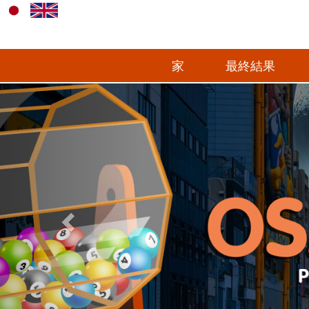
家
最終結果
Previous