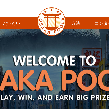
だいたい
方法
コンタ