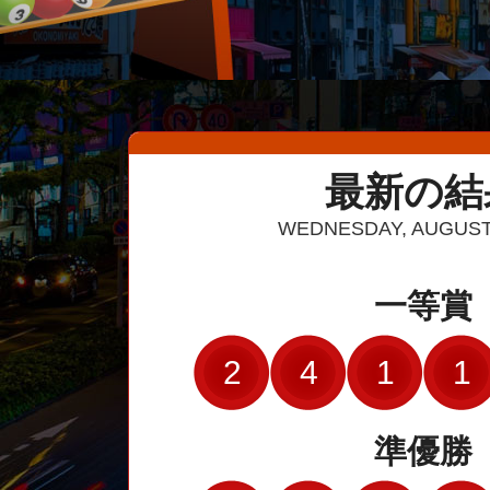
最新の結
WEDNESDAY, AUGUST 
一等賞
2
4
1
1
準優勝