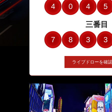
4
0
4
5
三番目
7
8
3
3
ライブドローを確